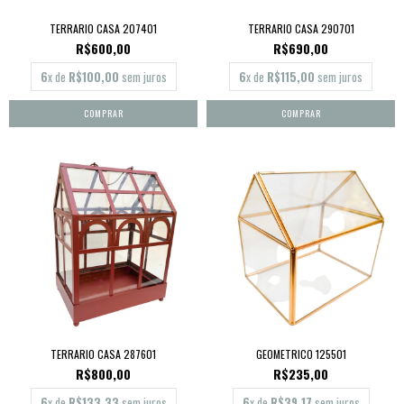
TERRARIO CASA 207401
TERRARIO CASA 290701
R$600,00
R$690,00
6
x de
R$100,00
sem juros
6
x de
R$115,00
sem juros
TERRARIO CASA 287601
GEOMETRICO 125501
R$800,00
R$235,00
6
x de
R$133,33
sem juros
6
x de
R$39,17
sem juros